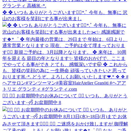
❖ ❖ いつも ありがとうございます❁⃘*.ﾟ 今年も、無事に 沢
山のお客様を笑顔にする事が出来まし
❁⃘ ❁⃘ お盆期間中のお休みについて ❁⃘ いつも、ありがとう
ございます·͜·ᰔᩚ お盆期間中 8