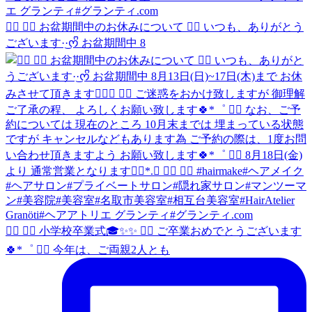
❁⃘ ❁⃘ お盆期間中のお休みについて ❁⃘ いつも、ありがとう
ございます·͜·ᰔᩚ お盆期間中 8
❁⃘ ❁⃘ 小学校卒業式🎓✨✨ ❁⃘ ご卒業おめでとうございます
🍀*゜ ❁⃘ 今年は、ご両親2人とも