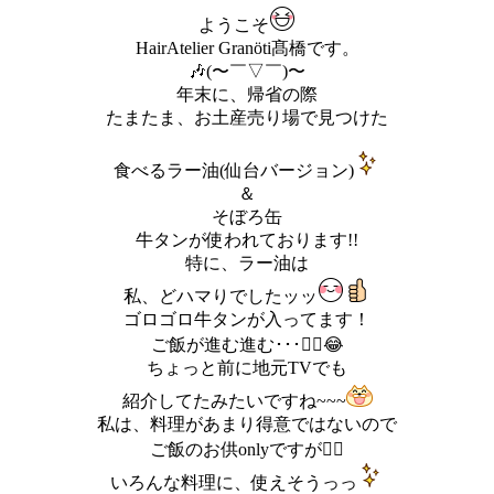
ようこそ
HairAtelier Granöti髙橋です。
🎶(〜￣▽￣)〜
年末に、帰省の際
たまたま、お土産売り場で見つけた
食べるラー油(仙台バージョン)
＆
そぼろ缶
牛タンが使われております!!
特に、ラー油は
私、どハマりでしたッッ
ゴロゴロ牛タンが入ってます！
ご飯が進む進む･･･笑⃝😂
ちょっと前に地元TVでも
紹介してたみたいですね~~~
私は、料理があまり得意ではないので
ご飯のお供onlyですが笑⃝
いろんな料理に、使えそうっっ