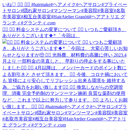
❁⃘ ❁⃘ 料金システムの変更について ❁⃘ いつもご愛顧頂き、
ありがとうございます🍀*゜ 今回は、