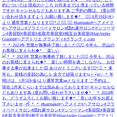
＊ ＊ 2023年 営業が無事終了致しました🙇🏻‍♀️ 今年も、沢山の
お客様に支えられ🍀*゜ 楽しい