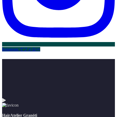
Instagram でフォロー
HairAtelier Granöti