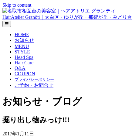
Skip to content
メ
ニ
HOME
ュ
お知らせ
ー
の
MENU
設
STYLE
定
Head Spa
Hair Care
Q&A
COUPON
プライバシーポリシー
ご予約・お問合せ
お知らせ・ブログ
掘り出し物みっけ!!!
2017年1月11日