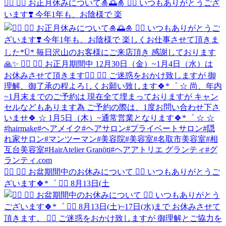
❁⃘ ❁⃘ お正月休みについて🎍🌅🎍 ❁⃘ いつもありがとうござ
います❣️ 今年1年も、お陰様で 楽
❁⃘ ❁⃘ お盆期間中のお休みについて ❁⃘ いつもありがとうご
ざいます🍀*゜ ❁⃘ 8月13日(土