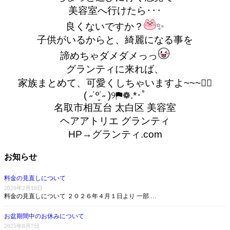
美容室へ行けたら･･･
良くないですか？
✨
子供がいるからと、綺麗になる事を
諦めちゃダメダメっっ
グランティに来れば、
家族まとめて、可愛くしちゃいますよ~~~笑⃝
( ˶˙º̬˙˶ )୨⚑︎❁.*･ﾟ
名取市相互台 太白区 美容室
ヘアアトリエ グランティ
HP→グランティ.com
お知らせ
料金の見直しについて
2026年2月10日
料金の見直しについて ２０２６年４月１日より 一部 …
お盆期間中のお休みについて
2025年8月7日