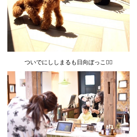
ついでにししまるも日向ぼっこ笑⃝