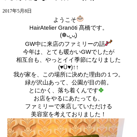
2017年5月8日
ようこそ
HairAtelier Granöti 髙橋です。
(❁ᴗ͈ˬᴗ͈)
GW中に来店のファミリーの話
今年は、とても暖かいGWでしたが
相互台も、やっとイイ季節になりました
(♥Ü♥)↑↑
我が家を、この場所に決めた理由の１つ。
緑が沢山あって、公園が目の前。
とにかく、落ち着くんです
お店をやるにあたっても、
ファミリーで来店していただける
美容室を考えておりました！