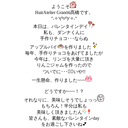
ようこそ
HairAtelier Granöti髙橋です。
°˖✧◝(⁰▿⁰)◜✧˖°
本日は、バレンタインデイ
私も、ダンナくんに
手作りチョコ･･･ならぬ
アップルパイ
を作りました
毎年、手作りチョコをあげてましたが
今年は、リンゴを大量に頂き
りんごジャムを作ったので
ついでに･･･笑⃝いや!!
一生懸命、作りました~~~
どうですか~~~！？
それなりに、美味しそうでしょっっ
もちろん！半分は私も
美味しく頂きましたん
皆さんも、素敵なバレンタインday
をお過ごし下さいね💕