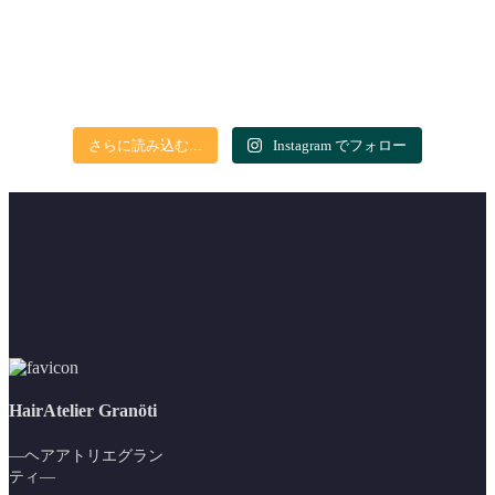
さらに読み込む...
Instagram でフォロー
HairAtelier Granöti
―ヘアアトリエグラン
ティ―