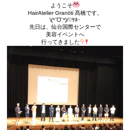
ようこそ
HairAtelier Granöti 髙橋です。
\(*ˊᗜˋ*)/♡ﾔﾎｰ
先日は、仙台国際センターで
美容イベントへ
行ってきました