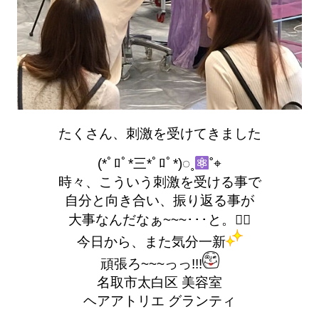
たくさん、刺激を受けてきました
(*ﾟﾛﾟ*三*ﾟﾛﾟ*)◌˳
˚⌖
時々、こういう刺激を受ける事で
自分と向き合い、振り返る事が
大事なんだなぁ~~~･･･と。笑⃝
今日から、また気分一新
頑張ろ~~~っっ!!!
名取市太白区 美容室
ヘアアトリエ グランティ