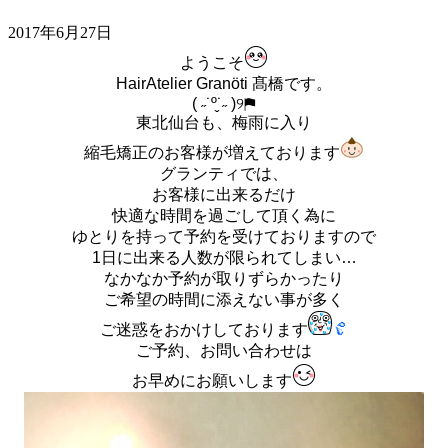
2017年6月27日
ようこそ
HairAtelier Granöti 髙橋です。
( ˶˙º̬˙˶ )୨⚑︎
東北仙台も、梅雨に入り
縮毛矯正のお客様が増えております
グランティでは、
お客様に出来るだけ
快適な時間を過ごして頂く為に
ゆとりを持って予約を受けておりますので
1日に出来る人数が限られてしまい…
なかなか予約が取りずらかったり
ご希望の時間に添えない事が多く
ご迷惑をおかけしております
ご予約、お問い合わせは
お早めにお願いします