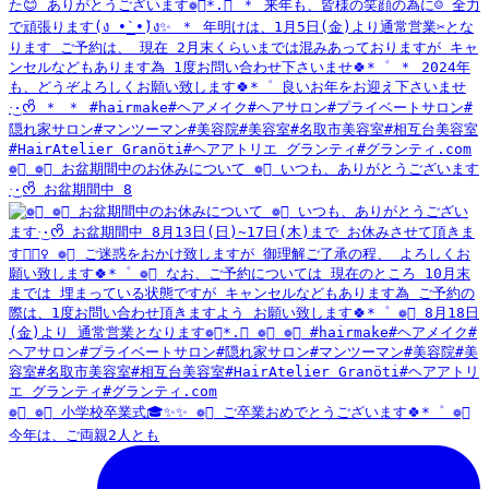
❁⃘ ❁⃘ お盆期間中のお休みについて ❁⃘ いつも、ありがとうございます
·͜·ᰔᩚ お盆期間中 8
❁⃘ ❁⃘ 小学校卒業式🎓✨✨ ❁⃘ ご卒業おめでとうございます🍀*゜ ❁⃘
今年は、ご両親2人とも