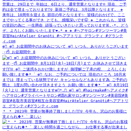
❁⃘ ❁⃘ お盆期間中のお休みについて ❁⃘ いつも、ありがとうございます
·͜·ᰔᩚ お盆期間中 8
＊ ＊ 2023年 営業が無事終了致しました🙇🏻‍♀️ 今年も、沢山のお客様に
支えられ🍀*゜ 楽しい