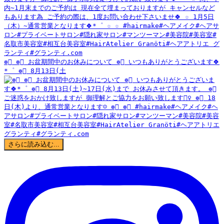
❁⃘ ❁⃘ お盆期間中のお休みについて ❁⃘ いつもありがとうございます🍀
*゜ ❁⃘ 8月13日(土
さらに読み込む...