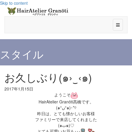
Skip to content
メニュ
スタイル
お久しぶり(๑›‿‹๑)
2017年1月15日
ようこそ
HairAtelier Granöti髙橋です。
(๑°ں°๑)･*♡
昨日は、とても懐かしいお客様
ファミリーで来店してくれました
(๑ت๑)♡
とても可愛いお花も･･･