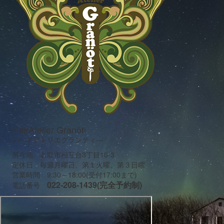
HairAtelier Granöti
―ヘアアトリエグランティ―
所在地 名取市相互台3丁目10-3
定休日 毎週月曜日、第１火曜、第３日曜
営業時間 9:30～18:00(受付17:00まで)
022-208-1439(完全予約制)
電話番号