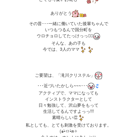
ありがとう
その昔･･･一緒に働いていた後輩ちゃんで
いつもつるんで国分町を
ウロチョロしてたっけっっ笑⃝
そんな、あの子も
今では、3人のママ
ご要望は、「滝川クリステル」
･･･近づいたかしら~~~･･･
アクティブで、ママになっても
インストラクターとして
日々勉強して、沢山夢をもって
生活してるんですよっっ!!!
素晴らしい👏
私としても、とても刺激を受けております。
(๑•̀ㅁ•́ฅ✧
会うのは、ホントに久しぶり