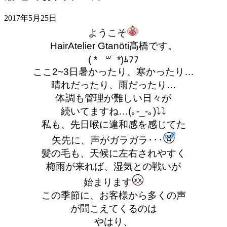
2017年5月25日
ようこそ
HairAtelier Gtanöti髙橋です。
( *¯ ꒳¯*)ﾑﾌﾌ
ここ2~3日暑かったり、寒かったり…
晴れだったり、雨だったり…
体調も管理が難しい日々が
続いてますね…(｡-_-｡)⤵︎⤵︎
私も、先日喉に違和感を感じてた
矢先に、声がガラガラ･･･
髪の毛も、天候に左右されやすく
梅雨が来れば、湿気との戦いが
始まります
この季節に、お客様から多くの声
が聞こえてくるのは
やはり、