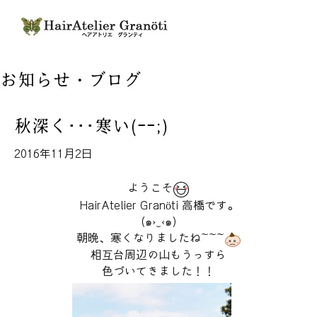
メ
ニ
ュ
ー
お知らせ・ブログ
の
設
定
秋深く･･･寒い(ｰｰ;)
2016年11月2日
ようこそ
HairAtelier Granöti 高橋です。
(๑›‿‹๑)
朝晩、寒くなりましたね~~~
相互台周辺の山もうっすら
色づいてきました！！